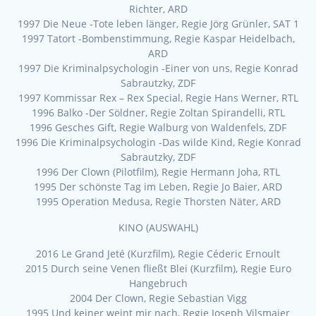
Richter, ARD
1997 Die Neue -Tote leben länger, Regie Jörg Grünler, SAT 1
1997 Tatort -Bombenstimmung, Regie Kaspar Heidelbach,
ARD
1997 Die Kriminalpsychologin -Einer von uns, Regie Konrad
Sabrautzky, ZDF
1997 Kommissar Rex – Rex Special, Regie Hans Werner, RTL
1996 Balko -Der Söldner, Regie Zoltan Spirandelli, RTL
1996 Gesches Gift, Regie Walburg von Waldenfels, ZDF
1996 Die Kriminalpsychologin -Das wilde Kind, Regie Konrad
Sabrautzky, ZDF
1996 Der Clown (Pilotfilm), Regie Hermann Joha, RTL
1995 Der schönste Tag im Leben, Regie Jo Baier, ARD
1995 Operation Medusa, Regie Thorsten Näter, ARD
KINO (AUSWAHL)
2016 Le Grand Jeté (Kurzfilm), Regie Céderic Ernoult
2015 Durch seine Venen fließt Blei (Kurzfilm), Regie Euro
Hangebruch
2004 Der Clown, Regie Sebastian Vigg
1995 Und keiner weint mir nach, Regie Joseph Vilsmaier