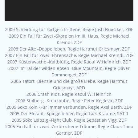
2009 Scheidung für Fortgeschrittene, Regie Josh Broecker, ZDF
2009 Ein Fall für Zwei -Skorpion im III. Haus, Regie Michael
Kreindl, ZDF
2008 Der Alte -Doppelleben, Regie Hartmut Griesmayr, ZDF
2007 Ein Fall für Zwei -Ehrensache, Regie Michael Kreindl, ZDF
2007 Küstenwache -Kaltblütig, Regie Raoul W.Heimrich, ZDF
2007 Im Tal der wilden Rosen -Blue Mountain, Regie Oliver
Dommenget, ZDF
2006 Tatort -Bienzle und die große Liebe, Regie Hartmut
Griesmayr, ARD
2006 Crash Kids, Regie Raoul W. Heinrich
2006 Stolberg -Kreuzbube, Regie Peter Keglevic, ZDF
2005 Soko Köln -Für immer verbunden, Regie Axel Barth, ZDF
2005 Der Elefant -Spiegelbilder, Regie Lars Kraume, SAT 1
2005 Soko Leipzig -Fight Club, Regie Sebastian Vigg, ZDF
2005 Ein Fall für zwei -Zerbrochene Träume, Regie Claus Theo
Gärtner, ZDF