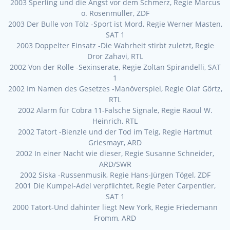
2003 Sperling und die Angst vor dem Schmerz, Regie Marcus
o. Rosenmüller, ZDF
2003 Der Bulle von Tölz -Sport ist Mord, Regie Werner Masten,
SAT 1
2003 Doppelter Einsatz -Die Wahrheit stirbt zuletzt, Regie
Dror Zahavi, RTL
2002 Von der Rolle -Sexinserate, Regie Zoltan Spirandelli, SAT
1
2002 Im Namen des Gesetzes -Manöverspiel, Regie Olaf Görtz,
RTL
2002 Alarm für Cobra 11-Falsche Signale, Regie Raoul W.
Heinrich, RTL
2002 Tatort -Bienzle und der Tod im Teig, Regie Hartmut
Griesmayr, ARD
2002 In einer Nacht wie dieser, Regie Susanne Schneider,
ARD/SWR
2002 Siska -Russenmusik, Regie Hans-Jürgen Tögel, ZDF
2001 Die Kumpel-Adel verpflichtet, Regie Peter Carpentier,
SAT 1
2000 Tatort-Und dahinter liegt New York, Regie Friedemann
Fromm, ARD