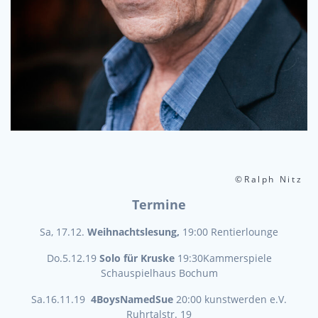
©Ralph Nitz
Termine
Sa, 17.12.
Weihnachtslesung,
19:00 Rentierlounge
Do.5.12.19
Solo für Kruske
19:30Kammerspiele
Schauspielhaus Bochum
Sa.16.11.19
4BoysNamedSue
20:00 kunstwerden e.V.
Ruhrtalstr. 19