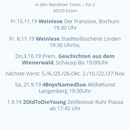
in den Werdener Toren – Tor 2
45239 Essen
Fr.15.11.19
Weinlese
Der Franzose, Bochum
19:30 Uhr
Fr. 8.11.19
Weinlese
Stadtteilbücherei Linden
19:30 Uhr
So,
Do,3.10.19 Prem.
Geschichten aus dem
Wienerwald
, Schausp.Bo 19:00Uhr
nächste Vorst: 5./6./25./26.Okt. 2./10./22./27.Nov
Sa, 21.9.19
4BoysNamedSue
AlldieKunst
Langenberg 19:30Uhr
1.9.19
2OldToDieYoung
Zeltfestival Ruhr Piazza
ab 17:45 Uhr